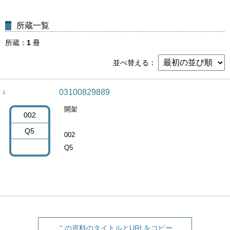
所蔵一覧
所蔵
1
冊
並べ替える
03100829889
1
開架
002
Q5
002
Q5
この資料のタイトルとURLをコピー