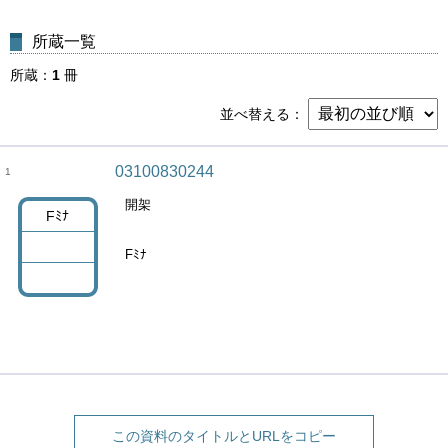
所蔵一覧
所蔵
1
冊
並べ替える
03100830244
1
開架
Fﾐﾅ
Fﾐﾅ
この資料のタイトルとURLをコピー