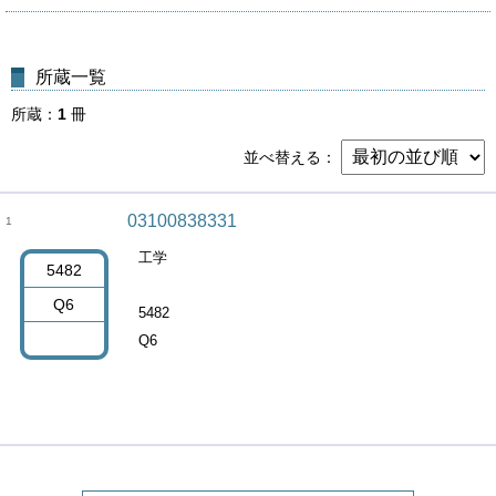
所蔵一覧
所蔵
1
冊
並べ替える
03100838331
1
工学
5482
Q6
5482
Q6