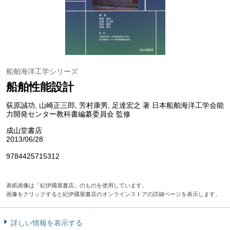
船舶海洋工学シリーズ
船舶性能設計
荻原誠功, 山崎正三郎, 芳村康男, 足達宏之 著 日本船舶海洋工学会能
力開発センター教科書編纂委員会 監修
成山堂書店
2013/06/28
9784425715312
表紙画像は「紀伊國屋書店」のものを使用しています。
画像をクリックすると紀伊國屋書店のオンラインストアの詳細ページを表示します。
詳しい情報を表示する