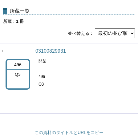
所蔵一覧
所蔵
1
冊
並べ替える
03100829931
1
開架
496
Q3
496
Q3
この資料のタイトルとURLをコピー